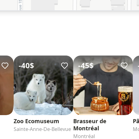
-
40$
-
45$
Zoo Ecomuseum
Brasseur de
Pâ
Montréal
Sainte-Anne-De-Bellevue
Mo
Montréal