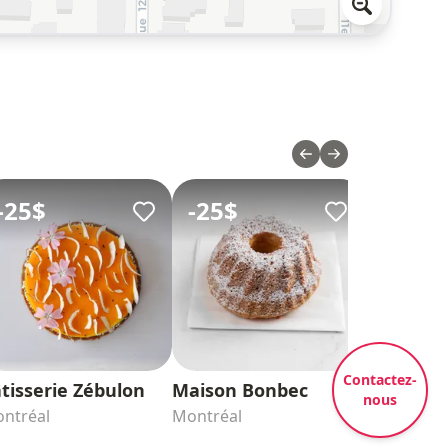
-
25$
-
25$
-
25$
Contactez-
tisserie Zébulon
Maison Bonbec
Daddy Ro
nous
ntréal
Montréal
Montréal