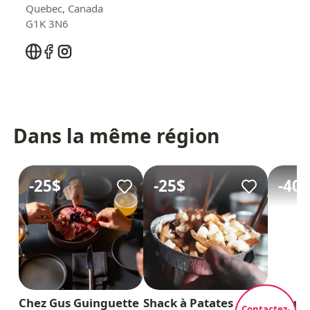
Quebec
,
Canada
G1K 3N6
Dans la même région
-
25$
-
25$
-
40$
Chez Gus Guinguette
Shack à Patates
Bijou S
Contactez-