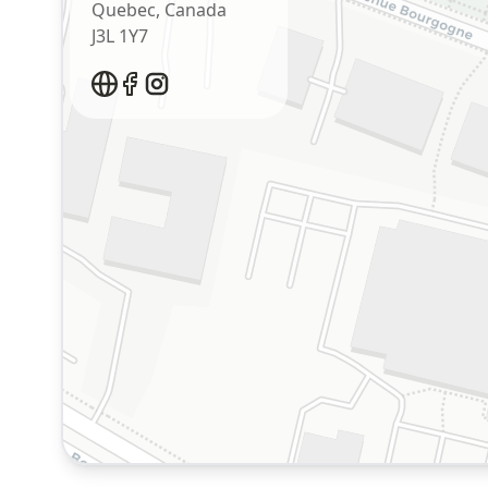
Quebec
,
Canada
J3L 1Y7