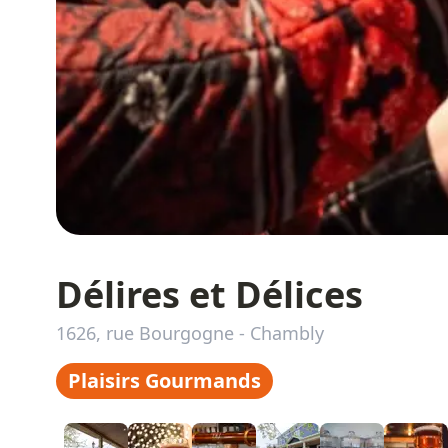
Délires et Délices
1626, rue Bourgogne
-
Chambly
Plaisirs Gourmands