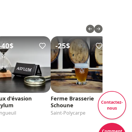
-
40$
-
25$
-
15$
ux d'évasion
Ferme Brasserie
Chouette 
Contactez-
sylum
Schoune
Saint-Jude
nous
ngueuil
Saint-Polycarpe
Comment