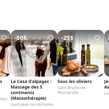
-
50$
-
25$
s
La Casa d'alpagas :
Sous les oliviers
Je
Massage des 5
A
Saint-Bruno-de-
continents
Montarville
Lo
(Massothérapie)
elieu
Saint-Jean-sur-Richelieu