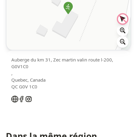
Auberge du km 31, Zec martin valin route l-200,
G0V1C0
,
Quebec
,
Canada
QC G0V 1C0
Dans la même région