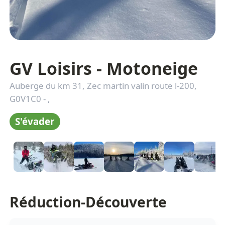
GV Loisirs - Motoneige
Auberge du km 31, Zec martin valin route l-200,
G0V1C0
-
,
S'évader
Réduction-Découverte