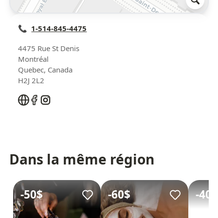
📞
1-514-845-4475
4475 Rue St Denis
Montréal
Quebec
,
Canada
H2J 2L2
Dans la même région
-
50$
-
60$
-
40$