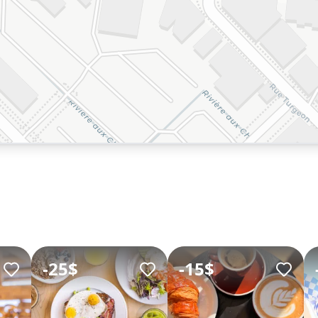
-
25$
-
15$