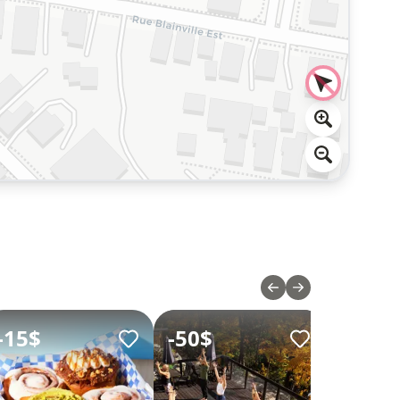
-
15$
-
50$
-
300$