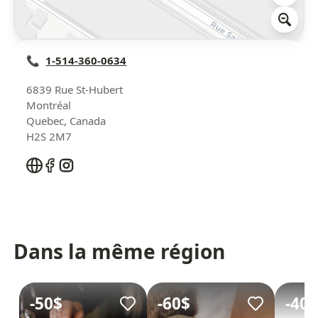
📞
1-514-360-0634
6839 Rue St-Hubert
Montréal
Quebec
,
Canada
H2S 2M7
Dans la même région
-
50$
-
60$
-
40$