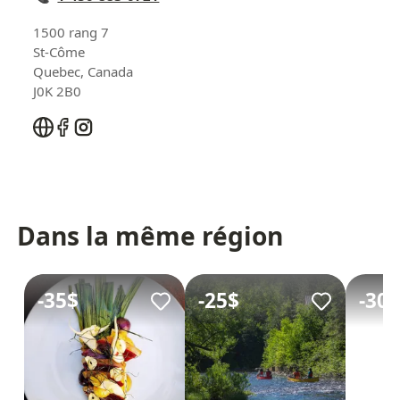
1500 rang 7
St-Côme
Quebec
,
Canada
J0K 2B0
Dans la même région
-
35$
-
25$
-
30$