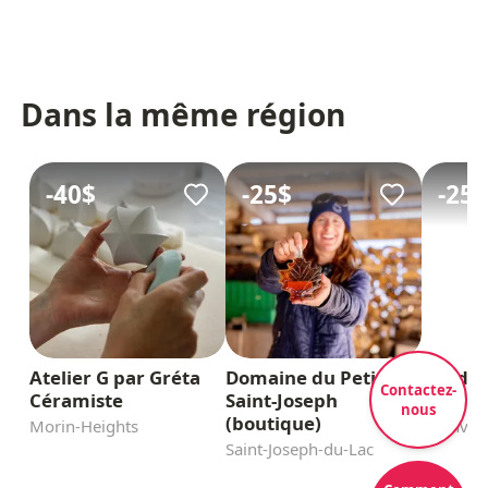
Dans la même région
-
40$
-
25$
-
25$
Atelier G par Gréta
Domaine du Petit
Nordik
Contactez-
Céramiste
Saint-Joseph
Brunch
nous
(boutique)
Morin-Heights
Blainvill
Saint-Joseph-du-Lac