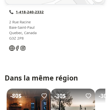
📞
1-418-240-2332
2 Rue Racine
Baie-Saint-Paul
Quebec
,
Canada
G3Z 2P8
Dans la même région
-
80$
-
30$
-
30$