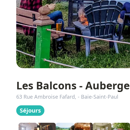
Les Balcons - Auberge 
63 Rue Ambroise Fafard,
-
Baie-Saint-Paul
Séjours