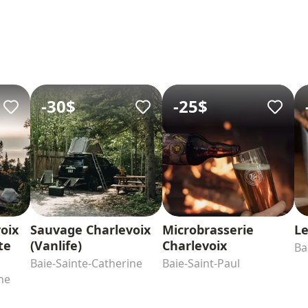
-
30$
-
25$
oix
Sauvage Charlevoix
Microbrasserie
Le
te
(Vanlife)
Charlevoix
Ba
Baie-Sainte-Catherine
Baie-Saint-Paul
ne