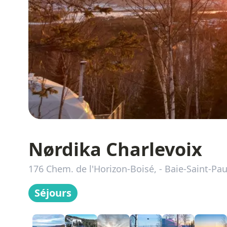
Nørdika Charlevoix
176 Chem. de l'Horizon-Boisé,
-
Baie-Saint-Pau
Séjours