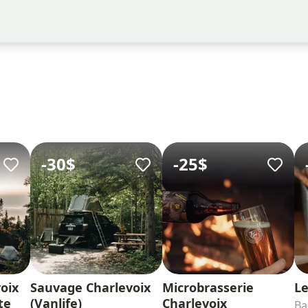
-
30$
-
25$
oix
Sauvage Charlevoix
Microbrasserie
Le
te
(Vanlife)
Charlevoix
Ba