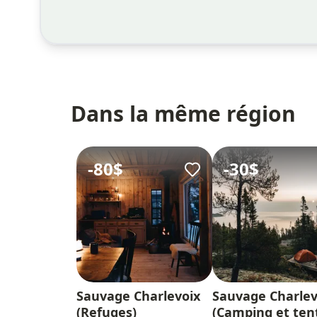
Dans la même région
-
80$
-
30$
Sauvage Charlevoix
Sauvage Charlev
(Refuges)
(Camping et ten