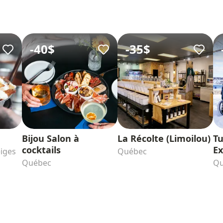
-
40$
-
35$
Bijou Salon à
La Récolte (Limoilou)
Tu
cocktails
Ex
eiges
Québec
Québec
Qu