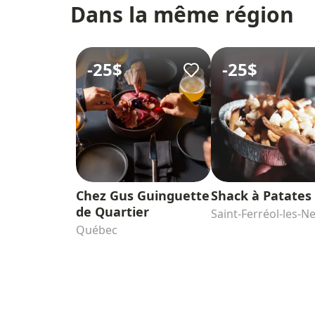
Dans la même région
-
25$
-
25$
Chez Gus Guinguette
Shack à Patates
de Quartier
Saint-Ferréol-les-N
Québec