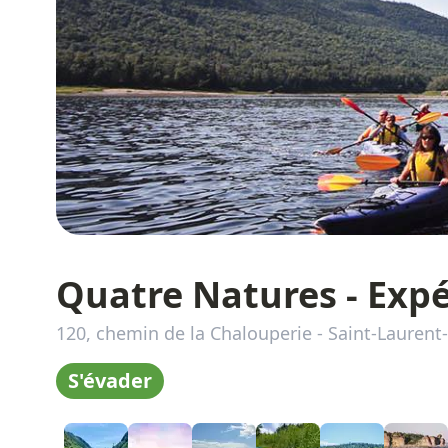
Quatre Natures - Exp
120, chemin de la Chalouperie
-
Saint-Laurent-
S'évader