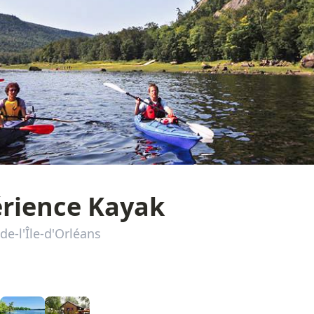
érience Kayak
de-l'Île-d'Orléans