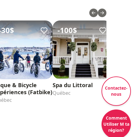
-
30$
-
100$
-
25$
que & Bicycle
Spa du Littoral
Le Relais 
Contactez-
périences (Fatbike)
Expérienc
Québec
nous
Dégustat
ébec
Sainte-Fami
Comment
Utiliser M ta
région?