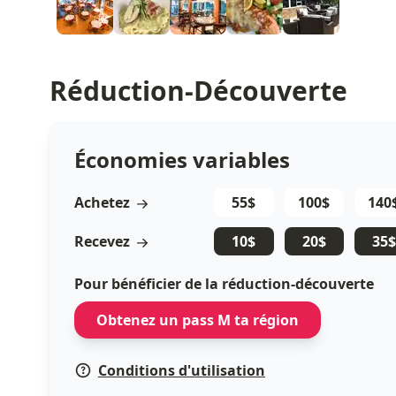
Réduction-Découverte
Économies variables
Achetez
55$
100$
140
Recevez
10$
20$
35$
Pour bénéficier de la réduction-découverte
Obtenez un pass M ta région
Conditions d'utilisation