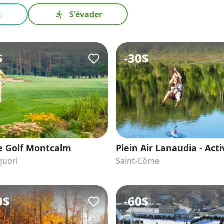
s
S'évader
$
-
30$
e Golf Montcalm
Plein Air Lanaudia - Acti
guori
Saint-Côme
0$
-
60$