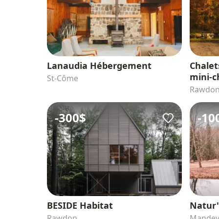
Lanaudia Hébergement
Chalet
mini-c
St-Côme
Rawdo
-
300$
-
10
BESIDE Habitat
Natur'
Rawdon
Mandevi