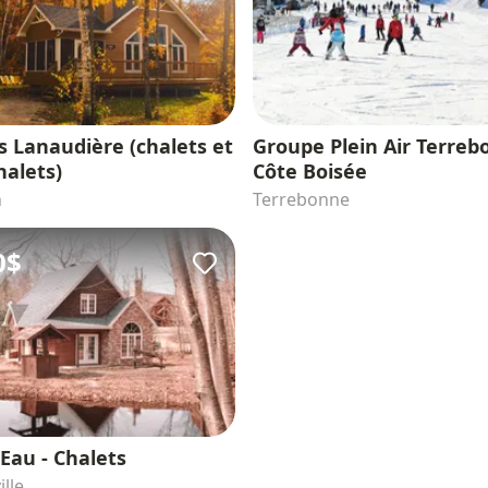
s Lanaudière (chalets et
Groupe Plein Air Terreb
halets)
Côte Boisée
n
Terrebonne
0$
Eau - Chalets
lle