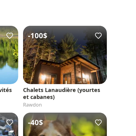
-
100$
vités
Chalets Lanaudière (yourtes
et cabanes)
Rawdon
-
40$