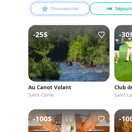
Nouveautés
Séjour
-
25$
-
30
Au Canot Volant
Club d
Saint-Côme
Saint-Li
-
100$
-
10