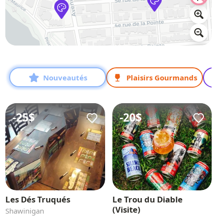
Nouveautés
Plaisirs Gourmands
-
25$
-
20$
Les Dés Truqués
Le Trou du Diable
(Visite)
Shawinigan