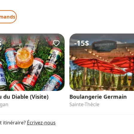
rmands
$
-
15$
 du Diable (Visite)
Boulangerie Germain
igan
Sainte-Thècle
 itinéraire?
Écrivez-nous