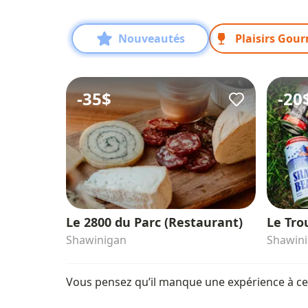
Nouveautés
Plaisirs Gou
-
35$
-
20
Le 2800 du Parc (Restaurant)
Le Trou
Shawinigan
Shawin
Vous pensez qu’il manque une expérience à cet