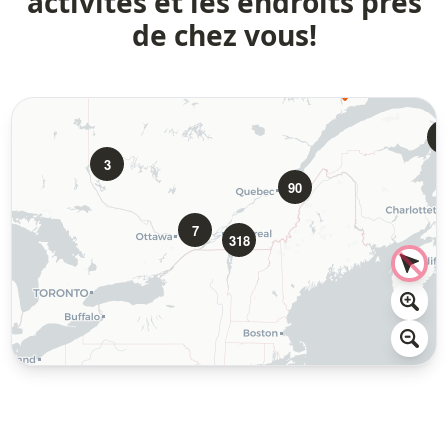
activités et les endroits près
de chez vous!
3
3
90
7
318